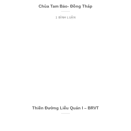
Chùa Tam Bảo- Đồng Tháp
1 BÌNH LUẬN
Thiền Đường Liễu Quán I – BRVT