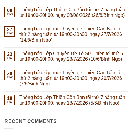
Thông báo Lớp Thiền Căn Bản tối thứ 7 hằng tuần
08
Th8
từ 19h00-20h00, ngày 08/08/2026 (26/6/Bính Ngọ)
Không
có
Thông báo lớp học chuyên đề Thiền Căn Bản tối
27
bình
luận
Th7
thứ 2 hằng tuần từ 19h00-20h00, ngày 27/7/2026
ở
(14/6/Bính Ngọ)
Thông
báo
Không
Lớp
có
Thiền
Thông báo Lớp Chuyên Đề Tổ Sư Thiền tối thứ 5
23
bình
Căn
luận
Th7
từ 19h00-20h00, ngày 23/7/2026 (10/6/Bính Ngọ)
Bản
ở
tối
Thông
Không
thứ
báo
có
7
Thông báo lớp học chuyên đề Thiền Căn Bản tối
lớp
20
bình
hằng
học
luận
Th7
thứ 2 hằng tuần từ 19h00-20h00, ngày 20/7/2026
tuần
chuyên
ở
từ
(7/6/Bính Ngọ)
đề
Thông
19h00-
Thiền
báo
20h00,
Không
Căn
Lớp
ngày
có
Bản
Chuyên
Thông báo Lớp Thiền Căn Bản tối thứ 7 hằng tuần
18
08/08/2026
bình
tối
Đề
(26/6/Bính
luận
Th7
từ 19h00-20h00, ngày 18/7/2026 (5/6/Bính Ngọ)
thứ
Tổ
ở
Ngọ)
2
Sư
Thông
Không
hằng
Thiền
báo
có
tuần
tối
lớp
bình
từ
thứ
học
RECENT COMMENTS
luận
19h00-
5
chuyên
ở
20h00,
từ
đề
Thông
ngày
19h00-
Thiền
báo