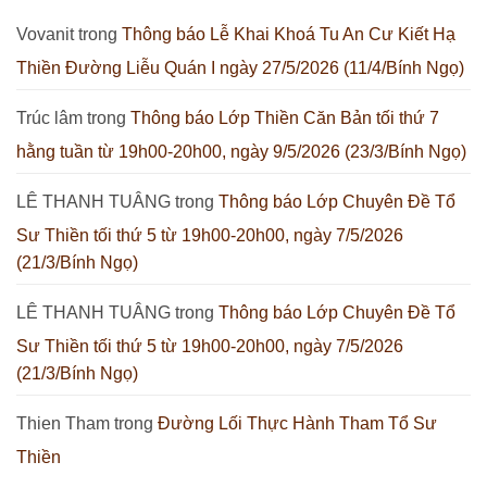
27/7/2026
20h00,
Căn
Lớp
(14/6/Bính
ngày
Bản
Thiền
Vovanit
trong
Thông báo Lễ Khai Khoá Tu An Cư Kiết Hạ
Ngọ)
23/7/2026
tối
Căn
(10/6/Bính
thứ
Bản
Ngọ)
Thiền Đường Liễu Quán I ngày 27/5/2026 (11/4/Bính Ngọ)
2
tối
hằng
thứ
tuần
7
từ
hằng
Trúc lâm
trong
Thông báo Lớp Thiền Căn Bản tối thứ 7
19h00-
tuần
20h00,
từ
hằng tuần từ 19h00-20h00, ngày 9/5/2026 (23/3/Bính Ngọ)
ngày
19h00-
20/7/2026
20h00,
(7/6/Bính
ngày
Ngọ)
18/7/2026
LÊ THANH TUÂNG
trong
Thông báo Lớp Chuyên Đề Tổ
(5/6/Bính
Ngọ)
Sư Thiền tối thứ 5 từ 19h00-20h00, ngày 7/5/2026
(21/3/Bính Ngọ)
LÊ THANH TUÂNG
trong
Thông báo Lớp Chuyên Đề Tổ
Sư Thiền tối thứ 5 từ 19h00-20h00, ngày 7/5/2026
(21/3/Bính Ngọ)
Thien Tham
trong
Đường Lối Thực Hành Tham Tổ Sư
Thiền