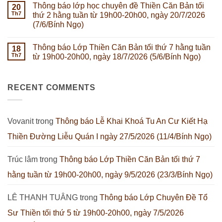
7
Thông báo lớp học chuyên đề Thiền Căn Bản tối
lớp
20
bình
hằng
học
luận
Th7
thứ 2 hằng tuần từ 19h00-20h00, ngày 20/7/2026
tuần
chuyên
ở
từ
(7/6/Bính Ngọ)
đề
Thông
19h00-
Thiền
báo
20h00,
Không
Căn
Lớp
ngày
có
Bản
Chuyên
Thông báo Lớp Thiền Căn Bản tối thứ 7 hằng tuần
18
08/08/2026
bình
tối
Đề
(26/6/Bính
luận
Th7
từ 19h00-20h00, ngày 18/7/2026 (5/6/Bính Ngọ)
thứ
Tổ
ở
Ngọ)
2
Sư
Thông
Không
hằng
Thiền
báo
có
tuần
tối
lớp
bình
từ
thứ
học
RECENT COMMENTS
luận
19h00-
5
chuyên
ở
20h00,
từ
đề
Thông
ngày
19h00-
Thiền
báo
27/7/2026
20h00,
Căn
Lớp
(14/6/Bính
ngày
Bản
Thiền
Vovanit
trong
Thông báo Lễ Khai Khoá Tu An Cư Kiết Hạ
Ngọ)
23/7/2026
tối
Căn
(10/6/Bính
thứ
Bản
Ngọ)
Thiền Đường Liễu Quán I ngày 27/5/2026 (11/4/Bính Ngọ)
2
tối
hằng
thứ
tuần
7
từ
hằng
Trúc lâm
trong
Thông báo Lớp Thiền Căn Bản tối thứ 7
19h00-
tuần
20h00,
từ
hằng tuần từ 19h00-20h00, ngày 9/5/2026 (23/3/Bính Ngọ)
ngày
19h00-
20/7/2026
20h00,
(7/6/Bính
ngày
Ngọ)
18/7/2026
LÊ THANH TUÂNG
trong
Thông báo Lớp Chuyên Đề Tổ
(5/6/Bính
Ngọ)
Sư Thiền tối thứ 5 từ 19h00-20h00, ngày 7/5/2026