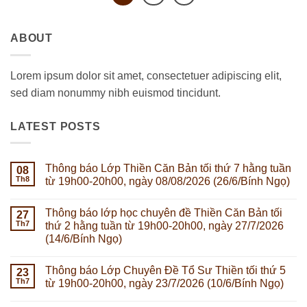
ABOUT
Lorem ipsum dolor sit amet, consectetuer adipiscing elit,
sed diam nonummy nibh euismod tincidunt.
LATEST POSTS
Thông báo Lớp Thiền Căn Bản tối thứ 7 hằng tuần
08
Th8
từ 19h00-20h00, ngày 08/08/2026 (26/6/Bính Ngọ)
Không
có
Thông báo lớp học chuyên đề Thiền Căn Bản tối
27
bình
luận
Th7
thứ 2 hằng tuần từ 19h00-20h00, ngày 27/7/2026
ở
(14/6/Bính Ngọ)
Thông
báo
Không
Lớp
có
Thiền
Thông báo Lớp Chuyên Đề Tổ Sư Thiền tối thứ 5
23
bình
Căn
luận
Th7
từ 19h00-20h00, ngày 23/7/2026 (10/6/Bính Ngọ)
Bản
ở
tối
Thông
Không
thứ
báo
có