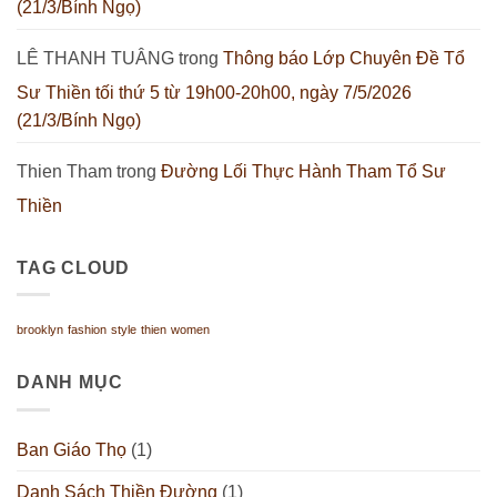
(21/3/Bính Ngọ)
LÊ THANH TUÂNG
trong
Thông báo Lớp Chuyên Đề Tổ
Sư Thiền tối thứ 5 từ 19h00-20h00, ngày 7/5/2026
(21/3/Bính Ngọ)
Thien Tham
trong
Đường Lối Thực Hành Tham Tổ Sư
Thiền
TAG CLOUD
brooklyn
fashion
style
thien
women
DANH MỤC
Ban Giáo Thọ
(1)
Danh Sách Thiền Đường
(1)