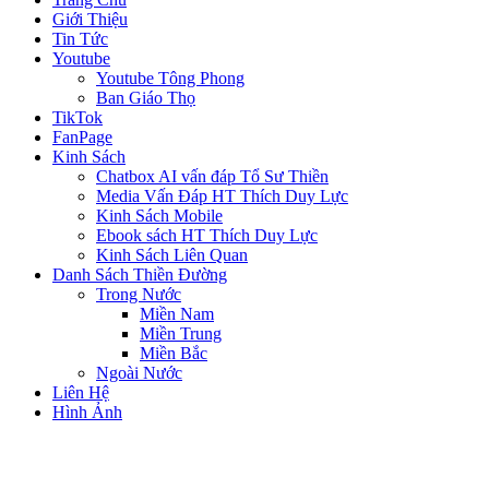
Giới Thiệu
Tin Tức
Youtube
Youtube Tông Phong
Ban Giáo Thọ
TikTok
FanPage
Kinh Sách
Chatbox AI vấn đáp Tổ Sư Thiền
Media Vấn Đáp HT Thích Duy Lực
Kinh Sách Mobile
Ebook sách HT Thích Duy Lực
Kinh Sách Liên Quan
Danh Sách Thiền Đường
Trong Nước
Miền Nam
Miền Trung
Miền Bắc
Ngoài Nước
Liên Hệ
Hình Ảnh