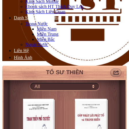
Kinh Sách Mobile
Ebook sách HT Thích Duy Lực
Kinh Sách Liên Quan
Danh Sách Thiền Đường
Trong Nước
Miền Nam
Miền Trung
Miền Bắc
Ngoài Nước
Liên Hệ
Hình Ảnh