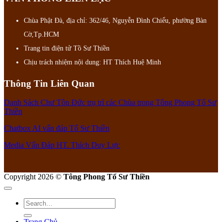
Chùa Phật Đà, địa chỉ: 362/46, Nguyễn Đình Chiểu, phường Bàn
Cờ,Tp.HCM
Trang tin điện tử Tồ Sư Thiền
Chịu trách nhiệm nội dung: HT Thích Huệ Minh
Thông Tin Liên Quan
Danh Sách Chư Tôn Đức trụ trì các Chùa trong Tông Phong Tổ Sư
Thiền
Chatbox AI vấn đáp Tổ Sư Thiền
Media Vấn Đáp HT. Thích Duy Lực
Copyright 2026 ©
Tông Phong Tổ Sư Thiền
Trang Chủ