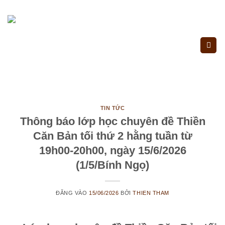
Bỏ
qua
nội
dung
TIN TỨC
Thông báo lớp học chuyên đề Thiền
Căn Bản tối thứ 2 hằng tuần từ
19h00-20h00, ngày 15/6/2026
(1/5/Bính Ngọ)
ĐĂNG VÀO
15/06/2026
BỞI
THIEN THAM