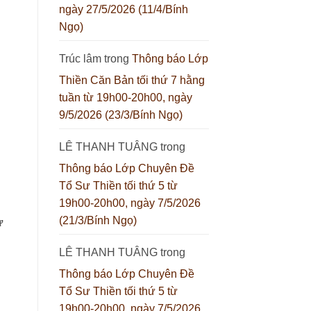
thứ
ngày 27/5/2026 (11/4/Bính
5
từ
Ngọ)
19h00-
20h00,
ngày
Trúc lâm
trong
Thông báo Lớp
16/7/2026
(3/6/Bính
Ngọ)
Thiền Căn Bản tối thứ 7 hằng
tuần từ 19h00-20h00, ngày
9/5/2026 (23/3/Bính Ngọ)
LÊ THANH TUÂNG
trong
Thông báo Lớp Chuyên Đề
Tổ Sư Thiền tối thứ 5 từ
19h00-20h00, ngày 7/5/2026
(21/3/Bính Ngọ)
ừ
LÊ THANH TUÂNG
trong
Thông báo Lớp Chuyên Đề
Tổ Sư Thiền tối thứ 5 từ
19h00-20h00, ngày 7/5/2026