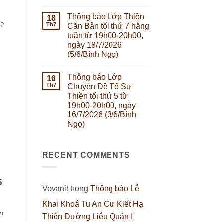
Không
Sư
ngày
có
Thiền
27/7/2026
Thông báo Lớp Thiền
18
bình
tối
(14/6/Bính
luận
thứ
 2
Th7
Ngọ)
Căn Bản tối thứ 7 hằng
ở
5
tuần từ 19h00-20h00,
Thông
từ
báo
19h00-
ngày 18/7/2026
lớp
20h00,
(5/6/Bính Ngọ)
học
ngày
chuyên
23/7/2026
Không
đề
(10/6/Bính
có
Thiền
Ngọ)
Thông báo Lớp
16
bình
Căn
luận
Th7
Chuyên Đề Tổ Sư
Bản
ở
tối
Thiền tối thứ 5 từ
Thông
thứ
báo
19h00-20h00, ngày
2
Lớp
hằng
16/7/2026 (3/6/Bính
Thiền
tuần
Căn
Ngọ)
từ
Bản
19h00-
Không
tối
20h00,
có
thứ
ngày
bình
7
20/7/2026
RECENT COMMENTS
luận
hằng
(7/6/Bính
ở
tuần
Ngọ)
Thông
từ
báo
19h00-
Lớp
20h00,
5
Chuyên
ngày
Vovanit
trong
Thông báo Lễ
Đề
18/7/2026
Tổ
(5/6/Bính
Khai Khoá Tu An Cư Kiết Hạ
Sư
Ngọ)
Thiền
n
Thiền Đường Liễu Quán I
tối