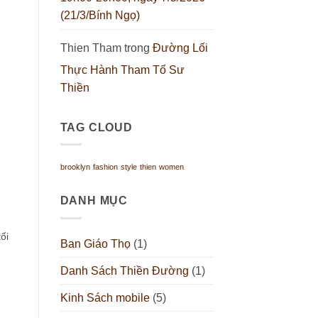
(21/3/Bính Ngọ)
Thien Tham
trong
Đường Lối
Thực Hành Tham Tổ Sư
Thiền
TAG CLOUD
brooklyn
fashion
style
thien
women
DANH MỤC
ối
Ban Giáo Thọ
(1)
Danh Sách Thiền Đường
(1)
Kinh Sách mobile
(5)