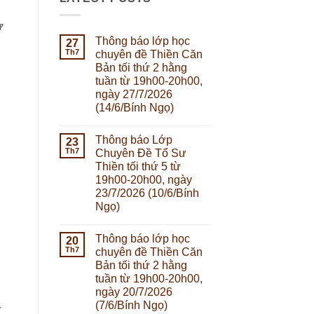
ừ
Thông báo lớp học
27
Th7
chuyên đề Thiền Căn
Bản tối thứ 2 hằng
tuần từ 19h00-20h00,
ngày 27/7/2026
(14/6/Bính Ngọ)
Không
có
Thông báo Lớp
23
bình
luận
Th7
Chuyên Đề Tổ Sư
ở
Thiền tối thứ 5 từ
Thông
báo
19h00-20h00, ngày
lớp
23/7/2026 (10/6/Bính
học
chuyên
Ngọ)
đề
Không
Thiền
có
Căn
Thông báo lớp học
20
bình
Bản
luận
tối
Th7
chuyên đề Thiền Căn
ở
thứ
Bản tối thứ 2 hằng
Thông
2
báo
hằng
tuần từ 19h00-20h00,
Lớp
tuần
ngày 20/7/2026
Chuyên
từ
Đề
19h00-
(7/6/Bính Ngọ)
–
Tổ
20h00,