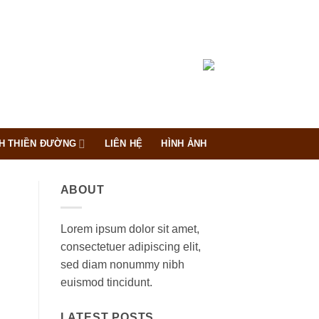
H THIỀN ĐƯỜNG
LIÊN HỆ
HÌNH ẢNH
ABOUT
Lorem ipsum dolor sit amet,
consectetuer adipiscing elit,
sed diam nonummy nibh
euismod tincidunt.
LATEST POSTS