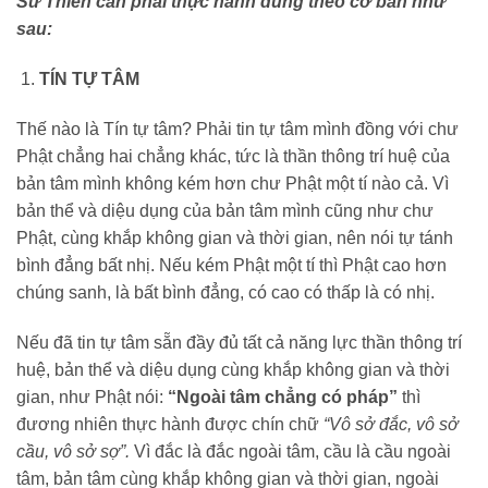
Sư Thiền cần phải thực hành đúng theo cơ bản như
sau:
TÍN TỰ TÂM
Thế nào là Tín tự tâm? Phải tin tự tâm mình đồng với chư
Phật chẳng hai chẳng khác, tức là thần thông trí huệ của
bản tâm mình không kém hơn chư Phật một tí nào cả. Vì
bản thể và diệu dụng của bản tâm mình cũng như chư
Phật, cùng khắp không gian và thời gian, nên nói tự tánh
bình đẳng bất nhị. Nếu kém Phật một tí thì Phật cao hơn
chúng sanh, là bất bình đẳng, có cao có thấp là có nhị.
Nếu đã tin tự tâm sẵn đầy đủ tất cả năng lực thần thông trí
huệ, bản thể và diệu dụng cùng khắp không gian và thời
gian, như Phật nói:
“Ngoài tâm chẳng có pháp”
thì
đương nhiên thực hành được chín chữ
“Vô sở đắc, vô sở
cầu, vô sở sợ”.
Vì đắc là đắc ngoài tâm, cầu là cầu ngoài
tâm, bản tâm cùng khắp không gian và thời gian, ngoài