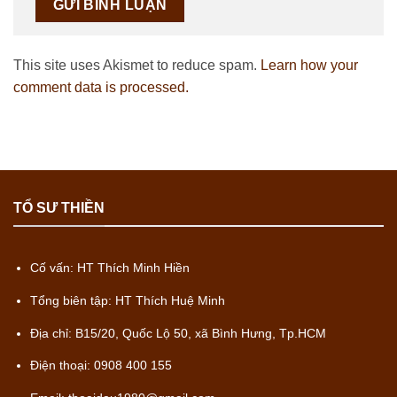
This site uses Akismet to reduce spam.
Learn how your
comment data is processed.
TỔ SƯ THIỀN
Cố vấn: HT Thích Minh Hiền
Tổng biên tập: HT Thích Huệ Minh
Địa chỉ: B15/20, Quốc Lộ 50, xã Bình Hưng, Tp.HCM
Điện thoại: 0908 400 155