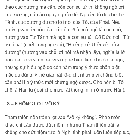
theo cục xương mà cắn, còn con sư tử thì không ngó tới
cục xương, cứ cắn ngay người đó. Người đó dụ cho Tự
Tánh, cục xương dụ cho lời nói của Tổ, của Phật. Nếu
hướng vào lời nói của Tổ, của Phật mà ngộ là con chó,
hướng vào Tự Tánh mà ngộ là con sư tử. Cổ Đức nói: “Tử
ư cú hạ” (chết trong ngữ cú), “Hướng cử khởi xứ thừa
đương” (hướng vào chỗ lời nói mà nhận lấy), nghĩa là lời
nói của Tổ vừa nói ra, vừa nghe hiểu liền cho đó là ngộ,
nhưng sự hiểu ngộ đó còn nằm trong ý thức phân biệt,
mặc dù đúng lý thế gian rất lô-gích, nhưng vì chẳng biết
cần phải lìa ý thức mới chứng ngộ được. Cho nên bị Tổ
chê là Hàn lu (loại chó mực rất thông minh ở nước Hàn).
8 – KHÔNG LỌT VÔ KÝ:
Tham thiền nên tránh lọt vào “Vô ký không”. Pháp môn
khác chỉ cầu được dứt niệm, nhưng Tham thiền trái lại
không cho dứt niệm tức là Nghi tình phải luôn luôn tiếp tục,