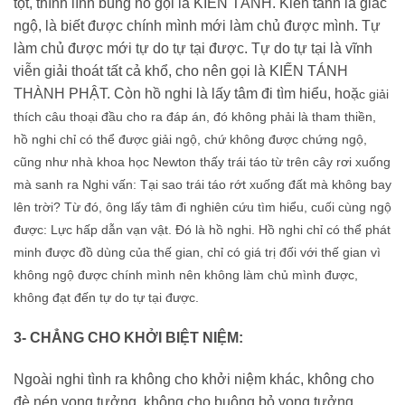
tột, thình lình bùng nổ gọi là KIẾN TÁNH. Kiến tánh là giác
ngộ, là biết được chính mình mới làm chủ được mình. Tự
làm chủ được mới tự do tự tại được. Tự do tự tại là vĩnh
viễn giải thoát tất cả khổ, cho nên gọi là KIẾN TÁNH
THÀNH PHẬT. Còn hồ nghi là lấy tâm đi tìm hiểu, hoặ
c giải
thích câu thoại đầu cho ra đáp án, đó không phải là tham thiền,
hồ nghi chỉ có thể được giải ngộ, chứ không được chứng ngộ,
cũng như nhà khoa học Newton thấy trái táo từ trên cây rơi xuống
mà sanh ra Nghi vấn: Tại sao trái táo rớt xuống đất mà không bay
lên trời? Từ đó, ông lấy tâm đi nghiên cứu tìm hiểu, cuối cùng ngộ
được: Lực hấp dẫn vạn vật. Đó là hồ nghi. Hồ nghi chỉ có thể phát
minh được đồ dùng của thế gian, chỉ có giá trị đối với thế gian vì
không ngộ được chính mình nên không làm chủ mình được,
không đạt đến tự do tự tại được.
3- CHẲNG CHO KHỞI BIỆT NIỆM:
Ngoài nghi tình ra không cho khởi niệm khác, không cho
đè nén vọng tưởng, không cho buông bỏ vọng tưởng,