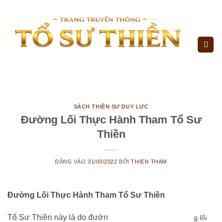
Bỏ
qua
nội
dung
SÁCH THIỀN SƯ DUY LỰC
Đường Lối Thực Hành Tham Tổ Sư
Thiền
ĐĂNG VÀO
31/03/2022
BỞI
THIEN THAM
Đường Lối Thực Hành Tham Tổ Sư Thiền
Tổ Sư Thiền này là do đườn
g lối