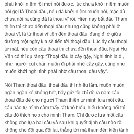
phải khởi niệm rồi mới nói được, lúc chưa khởi niệm muốn
nói gọi là Thoại đầu, nếu đã khởi niệm muốn nói, mặc dù
chưa nói ra cũng đã là thoại vĩ rồi. Hiện nay bắt đầu Tham
thiền thì chưa đến thoại đầu nhưng cũng không phải ở
thoại vĩ, là từ thoại vĩ tiến đến thoại đầu, đang đi ở giữa
đường một ngày kia sẽ tiến tới thoại đầu. Lúc ấy câu thoại
tự mất, nếu còn câu thoại thì chưa đến thoại đầu. Ngài Hư
Vân có thí dụ rằng: “Thoại đầu là cây gậy, Nghi tình là đi,
như người cụt chân muốn đi phải nhờ cây gậy, cũng như
muốn khởi nghi tình phải nhờ câu thoại đầu vậy”.
Nói Tham thoại đầu, thoại đầu thì nhiều lắm, muôn muôn
ngàn ngàn kể không hết, bây giờ tôi chỉ đề ra năm câu
thoại đầu để cho người Tham thiền tự mình lựa một câu,
câu nào tự mình cảm thấy rất khó hiểu, hiểu không nổi thì
câu đó thích hợp cho mình Tham. Chỉ được lựa một câu
không cho lựa hai câu và sau khi quyết định câu nào rồi
không cho đổi qua đổi lại, thẳng tới mà tham đến kiến tánh