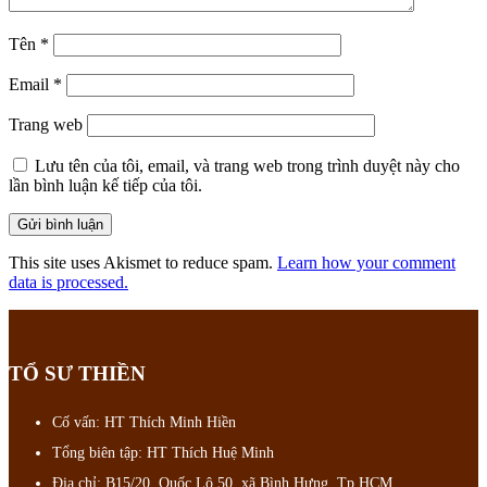
Tên
*
Email
*
Trang web
Lưu tên của tôi, email, và trang web trong trình duyệt này cho
lần bình luận kế tiếp của tôi.
This site uses Akismet to reduce spam.
Learn how your comment
data is processed.
TỔ SƯ THIỀN
Cố vấn: HT Thích Minh Hiền
Tổng biên tập: HT Thích Huệ Minh
Địa chỉ: B15/20, Quốc Lộ 50, xã Bình Hưng, Tp.HCM