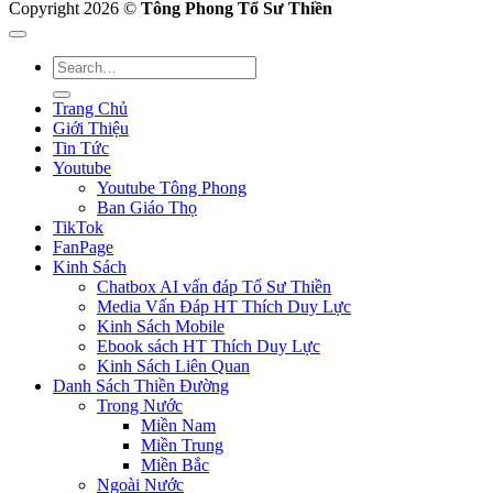
Copyright 2026 ©
Tông Phong Tổ Sư Thiền
Trang Chủ
Giới Thiệu
Tin Tức
Youtube
Youtube Tông Phong
Ban Giáo Thọ
TikTok
FanPage
Kinh Sách
Chatbox AI vấn đáp Tổ Sư Thiền
Media Vấn Đáp HT Thích Duy Lực
Kinh Sách Mobile
Ebook sách HT Thích Duy Lực
Kinh Sách Liên Quan
Danh Sách Thiền Đường
Trong Nước
Miền Nam
Miền Trung
Miền Bắc
Ngoài Nước