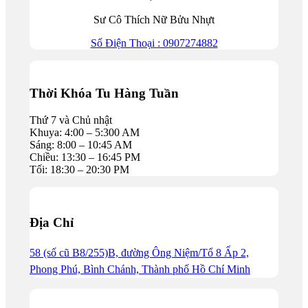
Sư Cô Thích Nữ Bửu Nhựt
Số Điện Thoại : 0907274882
Thời Khóa Tu Hàng Tuần
Thứ 7 và Chủ nhật
Khuya: 4:00 – 5:300 AM
Sáng: 8:00 – 10:45 AM
Chiều: 13:30 – 16:45 PM
Tối: 18:30 – 20:30 PM
Địa Chỉ
58 (số cũ B8/255)B, đường Ông Niệm/Tổ 8 Ấp 2,
Phong Phú, Bình Chánh, Thành phố Hồ Chí Minh