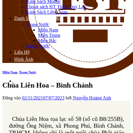
Kinh Sách Mobile
Ebook sách HT Thích Duy Lực
Kinh Sách Liên Quan
Danh Sách Thiền Đường
Trong Nước
Miền Nam
Miền Trung
Miền Bắc
Ngoài Nước
Liên Hệ
Hình Ảnh
Miền Nam
,
Trong Nước
Chùa Liên Hoa – Bình Chánh
Đăng vào
02/11/2021
07/07/2023
bởi
Nguyễn Hoàng Anh
Chùa Liên Hoa tọa lạc số 58 (số cũ B8/255B),
đường Ông Niệm, xã Phong Phú, Bình Chánh,
TP.HCM, không chỉ là một ngôi chùa Phật giáo