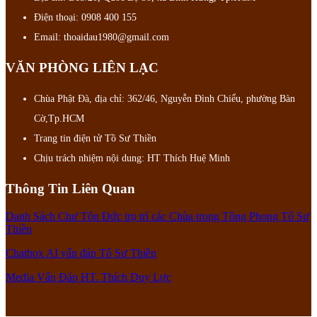
Điện thoại: 0908 400 155
Email: thoaidau1980@gmail.com
VĂN PHÒNG LIÊN LẠC
Chùa Phật Đà, địa chỉ: 362/46, Nguyễn Đình Chiểu, phường Bàn
Cờ,Tp.HCM
Trang tin điện tử Tồ Sư Thiền
Chịu trách nhiệm nội dung: HT Thích Huệ Minh
Thông Tin Liên Quan
Danh Sách Chư Tôn Đức trụ trì các Chùa trong Tông Phong Tổ Sư
Thiền
Chatbox AI vấn đáp Tổ Sư Thiền
Media Vấn Đáp HT. Thích Duy Lực