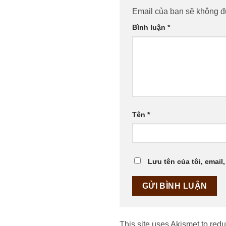
Email của bạn sẽ không đư
Bình luận
*
Tên
*
Lưu tên của tôi, email,
This site uses Akismet to re