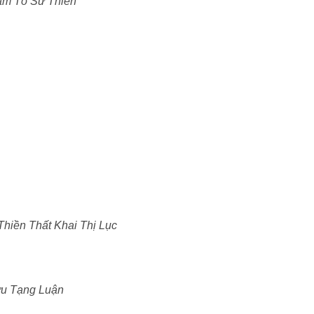
am Tổ Sư Thiền
Thiền Thất Khai Thị Lục
ửu Tạng Luận