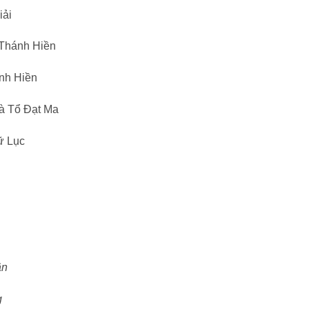
iải
 Thánh Hiền
nh Hiền
à Tổ Đạt Ma
ữ Lục
ận
g