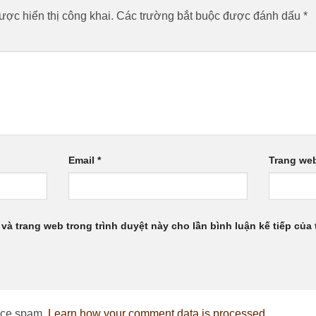
ợc hiển thị công khai.
Các trường bắt buộc được đánh dấu
*
Email
*
Trang we
 và trang web trong trình duyệt này cho lần bình luận kế tiếp của t
duce spam.
Learn how your comment data is processed.