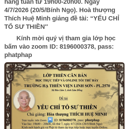
hằng tuần từ 19h00-20h00. Ngày
4/7/2026 (20/5/Bính Ngọ). Hoà thượng
Thích Huệ Minh giảng đề tài: “YẾU CHỈ
TỔ SƯ THIỀN
″
Kính mời quý vị tham gia lớp học
bấm vào zoom ID: 8196000378, pass:
phatphap