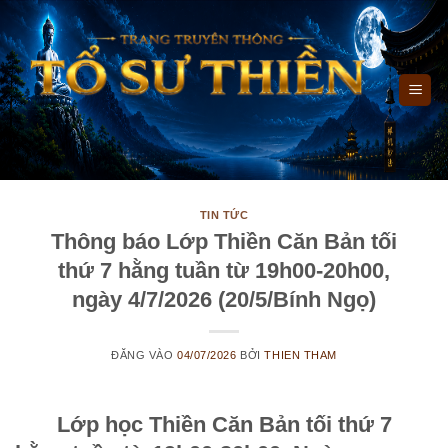
Bỏ
qua
nội
dung
TIN TỨC
Thông báo Lớp Thiền Căn Bản tối
thứ 7 hằng tuần từ 19h00-20h00,
ngày 4/7/2026 (20/5/Bính Ngọ)
ĐĂNG VÀO
04/07/2026
BỞI
THIEN THAM
Lớp học Thiền Căn Bản tối thứ 7