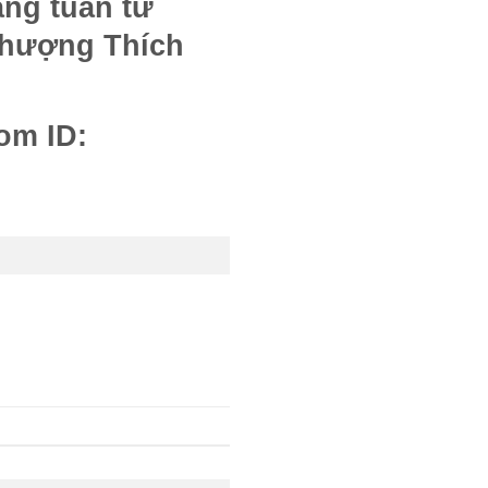
ng tuần từ
 thượng Thích
om ID: