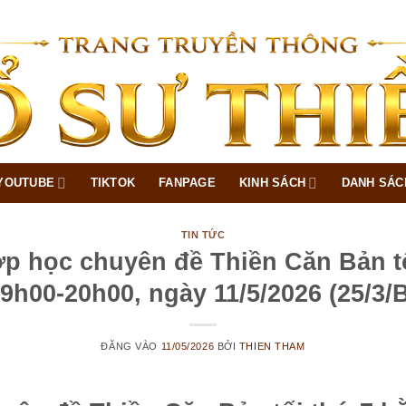
YOUTUBE
TIKTOK
FANPAGE
KINH SÁCH
DANH SÁC
TIN TỨC
p học chuyên đề Thiền Căn Bản t
19h00-20h00, ngày 11/5/2026 (25/3/
ĐĂNG VÀO
11/05/2026
BỞI
THIEN THAM