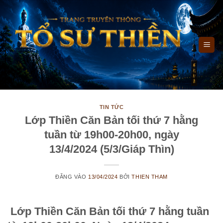
Bỏ
qua
nội
dung
TIN TỨC
Lớp Thiền Căn Bản tối thứ 7 hằng
tuần từ 19h00-20h00, ngày
13/4/2024 (5/3/Giáp Thìn)
ĐĂNG VÀO
13/04/2024
BỞI
THIEN THAM
Lớp Thiền Căn Bản tối
thứ 7
hằng tuần