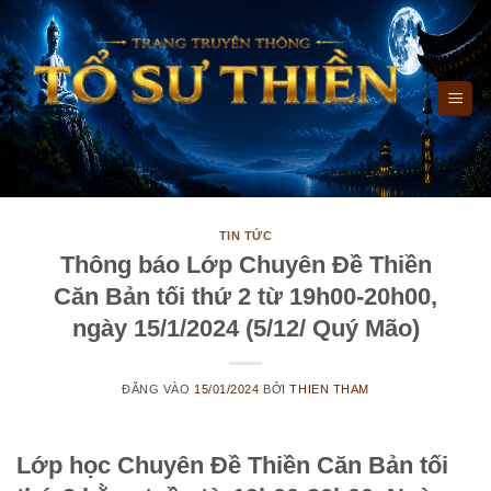
Bỏ
qua
nội
dung
TIN TỨC
Thông báo Lớp Chuyên Đề Thiền
Căn Bản tối thứ 2 từ 19h00-20h00,
ngày 15/1/2024 (5/12/ Quý Mão)
ĐĂNG VÀO
15/01/2024
BỞI
THIEN THAM
Lớp học Chuyên Đề Thiền Căn Bản tối