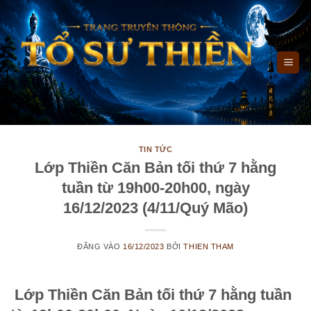
Bỏ
qua
nội
dung
TIN TỨC
Lớp Thiền Căn Bản tối thứ 7 hằng
tuần từ 19h00-20h00, ngày
16/12/2023 (4/11/Quý Mão)
ĐĂNG VÀO
16/12/2023
BỞI
THIEN THAM
Lớp Thiền Căn Bản tối
thứ 7
hằng tuần