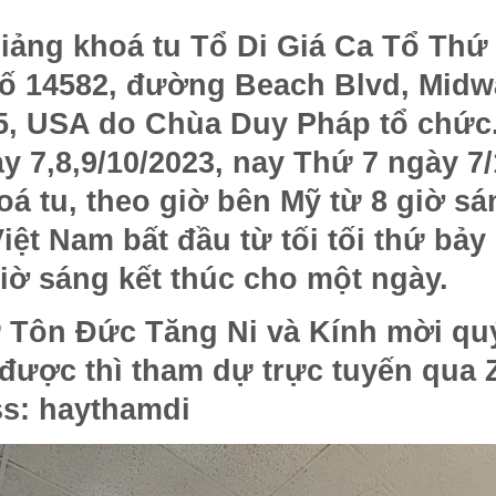
ng khoá tu Tổ Di Giá Ca Tổ Thứ 
số 14582, đường Beach Blvd, Midw
55, USA do Chùa Duy Pháp tổ chức
y 7,8,9/10/2023, nay Thứ 7 ngày 7
oá tu, theo giờ bên Mỹ từ 8 giờ sá
iệt Nam bất đầu từ tối tối thứ bảy
giờ sáng kết thúc cho một ngày.
 Tôn Đức Tăng Ni và Kính mời quý
được thì tham dự trực tuyến qua 
ss: haythamdi