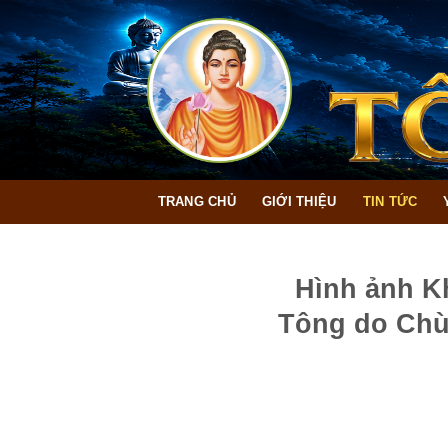
Bỏ
qua
nội
dung
TRANG CHỦ
GIỚI THIỆU
TIN TỨC
Hình ảnh Kh
Tông do Chù