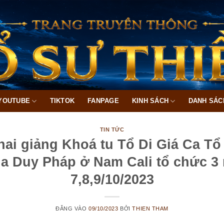
YOUTUBE
TIKTOK
FANPAGE
KINH SÁCH
DANH SÁC
TIN TỨC
ai giảng Khoá tu Tổ Di Giá Ca Tổ
a Duy Pháp ở Nam Cali tổ chức 3 
7,8,9/10/2023
ĐĂNG VÀO
09/10/2023
BỞI
THIEN THAM