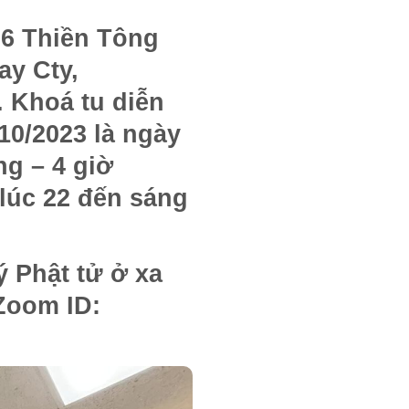
6 Thiền Tông
ay Cty,
. Khoá tu diễn
/10/2023 là ngày
ng – 4 giờ
 lúc 22 đến sáng
 Phật tử ở xa
Zoom ID: