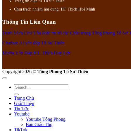
Trang tin điện tử Tồ Sư Thiền
Chịu trách nhiệm nội dung: HT Thích Huệ Minh
Thông Tin Liên Quan
Danh Sách Chư Tôn Đức trụ trì các Chùa trong Tông Phong Tổ Sư 
Chatbox AI vấn đáp Tổ Sư Thiền
Media Vấn Đáp HT. Thích Duy Lực
Copyright 2026 ©
Tông Phong Tổ Sư Thiền
Trang Chủ
Giới Thiệu
Tin Tức
Youtube
Youtube Tông Phong
Ban Giáo Thọ
TikTok