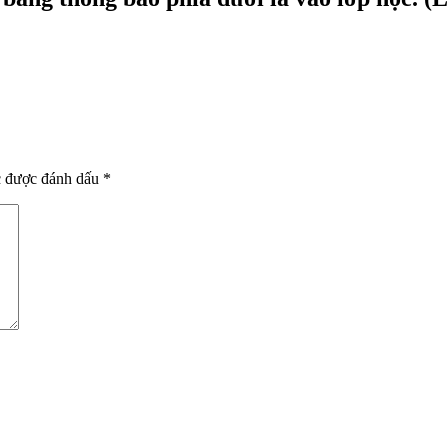
.
c được đánh dấu
*