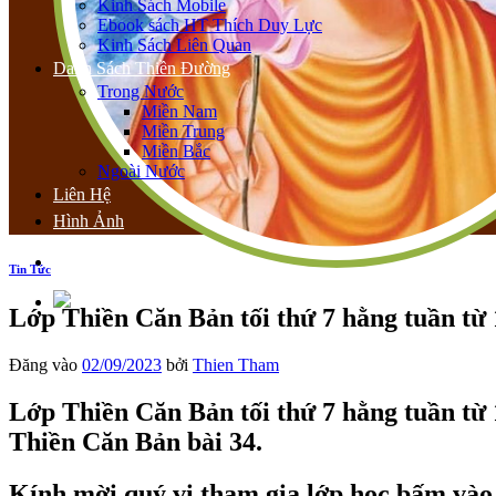
Kinh Sách Mobile
Ebook sách HT Thích Duy Lực
Kinh Sách Liên Quan
Danh Sách Thiền Đường
Trong Nước
Miền Nam
Miền Trung
Miền Bắc
Ngoài Nước
Liên Hệ
Hình Ảnh
Tin Tức
Lớp Thiền Căn Bản tối thứ 7 hằng tuần từ
Đăng vào
02/09/2023
bởi
Thien Tham
Lớp Thiền Căn Bản tối
thứ 7
hằng tuần từ 
Thiền Căn Bản bài 34
.
Kính mời quý vị tham gia lớp học bấm vào 