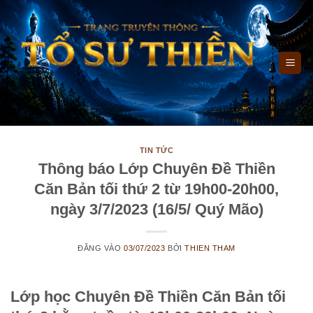
Bỏ
qua
nội
dung
TIN TỨC
Thông báo Lớp Chuyên Đề Thiền
Căn Bản tối thứ 2 từ 19h00-20h00,
ngày 3/7/2023 (16/5/ Quý Mão)
ĐĂNG VÀO
03/07/2023
BỞI
THIEN THAM
Lớp học Chuyên Đề Thiền Căn Bản tối