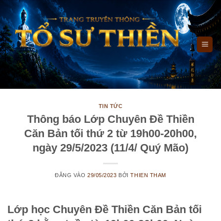
Bỏ
qua
nội
dung
TIN TỨC
Thông báo Lớp Chuyên Đề Thiền
Căn Bản tối thứ 2 từ 19h00-20h00,
ngày 29/5/2023 (11/4/ Quý Mão)
ĐĂNG VÀO
29/05/2023
BỞI
THIEN THAM
Lớp học Chuyên Đề Thiền Căn Bản tối