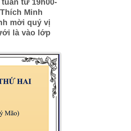
tuần từ 19h00-
 Thích Minh
h mời quý vị
ới là vào lớp