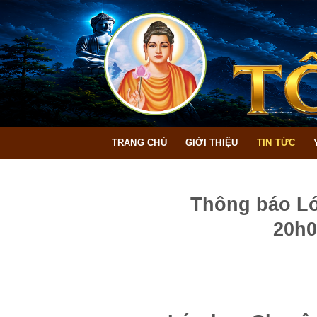
Bỏ
qua
nội
dung
TRANG CHỦ
GIỚI THIỆU
TIN TỨC
Thông báo Lớ
20h0