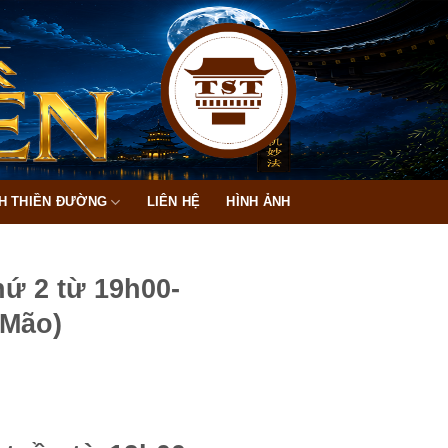
H THIỀN ĐƯỜNG
LIÊN HỆ
HÌNH ẢNH
ứ 2 từ 19h00-
 Mão)