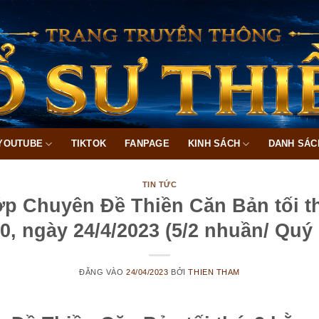
YOUTUBE
TIKTOK
FANPAGE
KINH SÁCH
DANH SÁC
TIN TỨC
p Chuyên Đề Thiền Căn Bản tối th
0, ngày 24/4/2023 (5/2 nhuần/ Quý
ĐĂNG VÀO
24/04/2023
BỞI
THIEN THAM