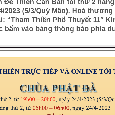
Đề Thiền Căn Bản tối thứ 2 hằng 
4/2023 (5/3/Quý Mão). Hoà thượng
i: “
Tham Thiền Phổ Thuyết 11″
Kín
c bấm vào bảng thông báo phía dư