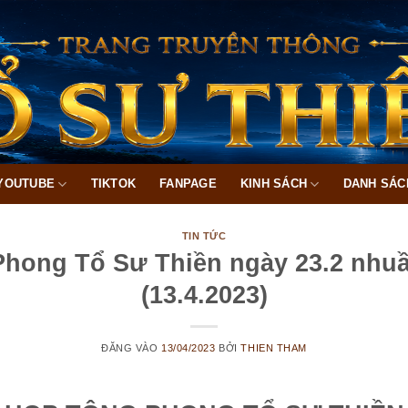
YOUTUBE
TIKTOK
FANPAGE
KINH SÁCH
DANH SÁC
TIN TỨC
hong Tổ Sư Thiền ngày 23.2 nhu
(13.4.2023)
ĐĂNG VÀO
13/04/2023
BỞI
THIEN THAM