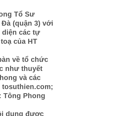
hong Tổ Sư
 Đà (quận 3) với
 diện các tự
 toạ của HT
bàn về tổ chức
c như thuyết
phong và các
e tosuthien.com;
e: Tông Phong
nội dung được