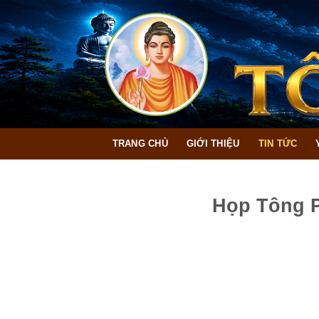
Bỏ
qua
nội
dung
TRANG CHỦ
GIỚI THIỆU
TIN TỨC
Họp Tông P