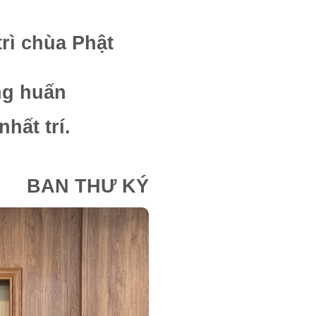
rì chùa Phật
ng huấn
hất trí.
BAN THƯ KÝ