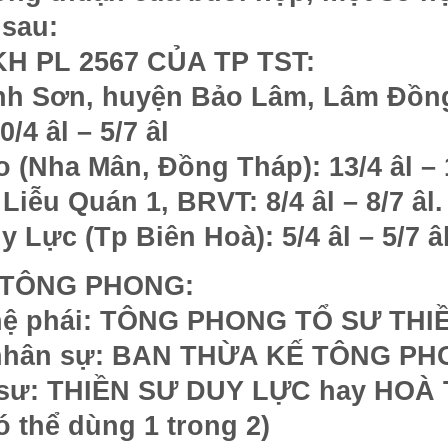
 sau:
H PL 2567 CỦA TP TST:
inh Sơn, huyện Bảo Lâm, Lâm Đồng
4 âl – 5/7 âl
 (Nha Mân, Đồng Tháp): 13/4 âl – 1
iễu Quán 1, BRVT: 8/4 âl – 8/7 âl.
y Lực (Tp Biên Hoà): 5/4 âl – 5/7 â
 TÔNG PHONG:
 hệ phái: TÔNG PHONG TỔ SƯ THI
c nhân sự: BAN THỪA KẾ TÔNG P
ổ sư: THIỀN SƯ DUY LỰC hay HO
 thể dùng 1 trong 2)