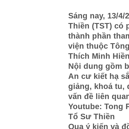
Sáng nay, 13/4/
Thiền (TST) có 
thành phần tham
viện thuộc Tôn
Thích Minh Hiề
Nội dung gồm b
An cư kiết hạ s
giảng, khoá tu,
vấn đề liên qua
Youtube: Tong 
Tổ Sư Thiền
Qua ý kiến và đ