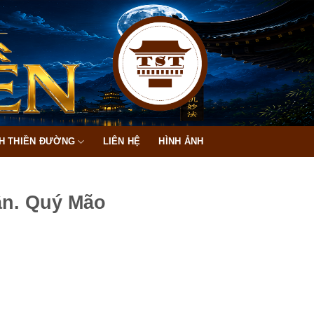
H THIỀN ĐƯỜNG
LIÊN HỆ
HÌNH ẢNH
ần. Quý Mão