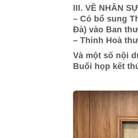
III. VỀ NHÂN S
– Có bổ sung Th
Đà) vào Ban th
– Thỉnh Hoà th
Và một số nội d
Buổi họp kết th