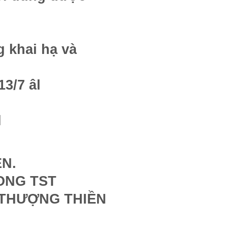
 khai hạ và
3/7 âl
l
ỀN.
HONG TST
À THƯỢNG THIỀN