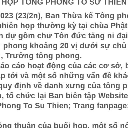
HỌP TÔNG PHONG TỔ SƯ THIỀN
2023 (23/2n), Ban Thừa kế Tông p
phiên họp thường kỳ tại chùa Phật
 dự gồm chư Tôn đức tăng ni đại
g phong khoảng 20 vị dưới sự chủ
n, Trưởng tông phong.
áo cáo hoạt động của các cơ sở, 
ắp tới và một số những vấn đề khá
 quy định về danh xưng của tông 
n, tổ chức lại Ban biên tập Websit
Phong To Su Thien; Trang fanpag
ồng thuận của buổi họp, một số 