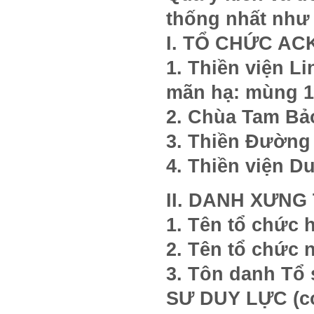
thống nhất như
I. TỔ CHỨC ACK
1. Thiền viện L
mãn hạ: mùng 10/
2. Chùa Tam Bảo
3. Thiền Đường L
4. Thiền viện Du
II. DANH XƯNG
1. Tên tổ chức
2. Tên tổ chứ
3. Tôn danh T
SƯ DUY LỰC (có