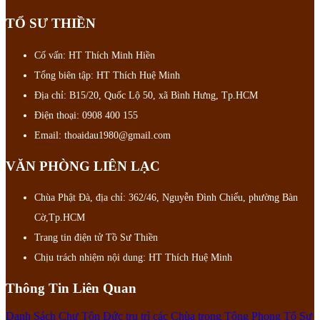
TỔ SƯ THIỀN
Cố vấn: HT Thích Minh Hiền
Tổng biên tập: HT Thích Huệ Minh
Địa chỉ: B15/20, Quốc Lộ 50, xã Bình Hưng, Tp.HCM
Điện thoại: 0908 400 155
Email: thoaidau1980@gmail.com
VĂN PHÒNG LIÊN LẠC
Chùa Phật Đà, địa chỉ: 362/46, Nguyễn Đình Chiểu, phường Bàn
Cờ,Tp.HCM
Trang tin điện tử Tồ Sư Thiền
Chịu trách nhiệm nội dung: HT Thích Huệ Minh
Thông Tin Liên Quan
Danh Sách Chư Tôn Đức trụ trì các Chùa trong Tông Phong Tổ Sư