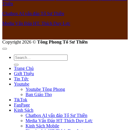
Thiền
Chatbox AI vấn đáp Tổ Sư Thiền
Media Vấn Đáp HT. Thích Duy Lực
Copyright 2026 ©
Tông Phong Tổ Sư Thiền
Trang Chủ
Giới Thiệu
Tin Tức
Youtube
Youtube Tông Phong
Ban Giáo Thọ
TikTok
FanPage
Kinh Sách
Chatbox AI vấn đáp Tổ Sư Thiền
Media Vấn Đáp HT Thích Duy Lực
Kinh Sách Mobile