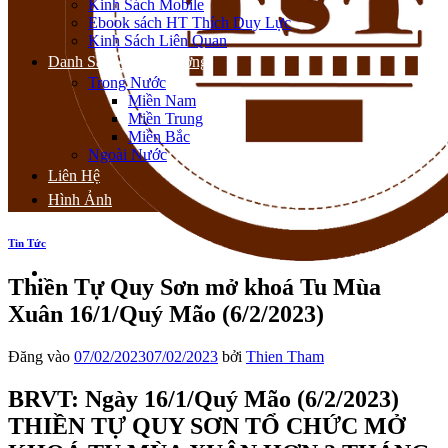
Kinh Sách Mobile
Ebook sách HT Thích Duy Lực
Kinh Sách Liên Quan
Danh Sách Thiền Đường
Trong Nước
Miền Nam
Miền Trung
Miền Bắc
Ngoài Nước
Liên Hệ
Hình Ảnh
Tin Tức
Thiền Tự Quy Sơn mở khoá Tu Mùa
Xuân 16/1/Quý Mão (6/2/2023)
Đăng vào
07/02/2023
07/02/2023
bởi
Thien Tham
BRVT: Ngày 16/1/Quý Mão (6/2/2023)
THIỀN TỰ QUY SƠN
TỔ CHỨC MỞ