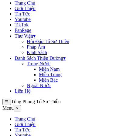
Trang Chủ
Giới Thiệu
Tin Tức
Youtube
TikTok
FanPage
Thư Viện
▾
Hỏi Đáp Tổ Sư Thiền
Pháp Âm
Kinh Sách
Danh Sách Thiền Đường
▾
Trong Nước
Miền Nam
Miền Trung
Miền Bắc
Ngoài Nước
Liên Hệ
Tông Phong Tổ Sư Thiền
☰
Menu
×
Trang Chủ
Giới Thiệu
Tin Tức
Youtube