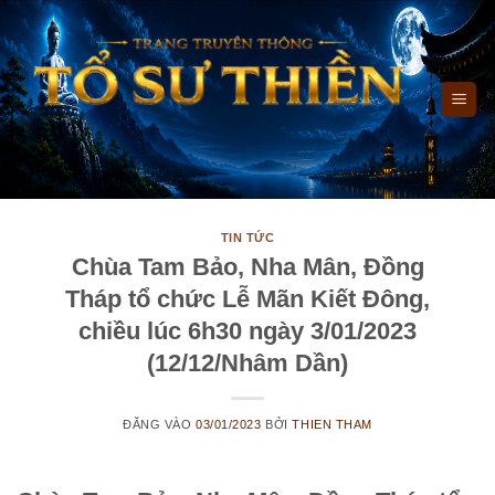
Bỏ
qua
nội
dung
TIN TỨC
Chùa Tam Bảo, Nha Mân, Đồng
Tháp tổ chức Lễ Mãn Kiết Đông,
chiều lúc 6h30 ngày 3/01/2023
(12/12/Nhâm Dần)
ĐĂNG VÀO
03/01/2023
BỞI
THIEN THAM