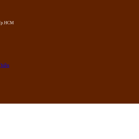
,Tp.HCM
Thiền