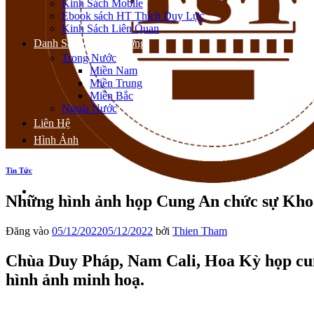
Kinh Sách Mobile
Ebook sách HT Thích Duy Lực
Kinh Sách Liên Quan
Danh Sách Thiền Đường
Trong Nước
Miền Nam
Miền Trung
Miền Bắc
Ngoài Nước
Liên Hệ
Hình Ảnh
Tin Tức
Những hình ảnh họp Cung An chức sự Kho
Đăng vào
05/12/2022
05/12/2022
bởi
Thien Tham
Chùa Duy Pháp, Nam Cali, Hoa Kỳ họp cun
hình ảnh minh hoạ.