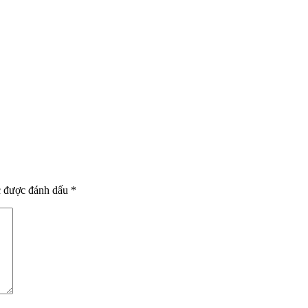
.
c được đánh dấu
*