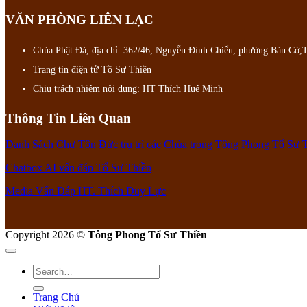
VĂN PHÒNG LIÊN LẠC
Chùa Phật Đà, địa chỉ: 362/46, Nguyễn Đình Chiểu, phường Bàn Cờ
Trang tin điện tử Tồ Sư Thiền
Chịu trách nhiệm nội dung: HT Thích Huệ Minh
Thông Tin Liên Quan
Danh Sách Chư Tôn Đức trụ trì các Chùa trong Tông Phong Tổ Sư 
Chatbox AI vấn đáp Tổ Sư Thiền
Media Vấn Đáp HT. Thích Duy Lực
Copyright 2026 ©
Tông Phong Tổ Sư Thiền
Trang Chủ