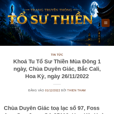
Bỏ
qua
nội
dung
TIN TỨC
Khoá Tu Tổ Sư Thiền Mùa Đông 1
ngày, Chùa Duyên Giác, Bắc Cali,
Hoa Kỳ, ngày 26/11/2022
ĐĂNG VÀO
01/12/2022
BỞI
THIEN THAM
Chùa Duyên Giác toạ lạc số 97, Foss