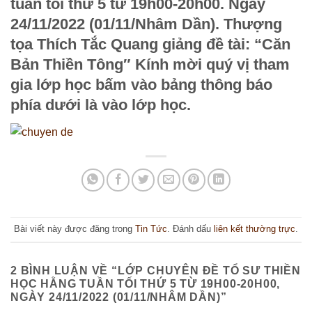
tuần tối thứ 5 từ 19h00-20h00. Ngày
24/11/2022 (01/11/Nhâm Dần). Thượng
tọa Thích Tắc Quang giảng đề tài: “
Căn
Bản Thiền Tông″
Kính mời quý vị tham
gia lớp học bấm vào bảng thông báo
phía dưới là vào lớp học.
Bài viết này được đăng trong
Tin Tức
. Đánh dấu
liên kết thường trực
.
2 BÌNH LUẬN VỀ “
LỚP CHUYÊN ĐỀ TỔ SƯ THIỀN
HỌC HẰNG TUẦN TỐI THỨ 5 TỪ 19H00-20H00,
NGÀY 24/11/2022 (01/11/NHÂM DẦN)
”