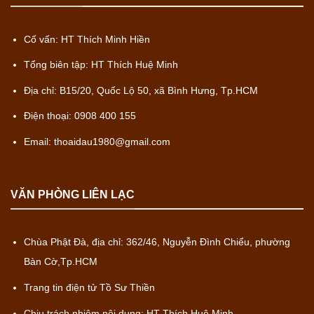
Cố vấn: HT Thích Minh Hiền
Tổng biên tập: HT Thích Huệ Minh
Địa chỉ: B15/20, Quốc Lộ 50, xã Bình Hưng, Tp.HCM
Điện thoại: 0908 400 155
Email: thoaidau1980@gmail.com
VĂN PHÒNG LIÊN LẠC
Chùa Phật Đà, địa chỉ: 362/46, Nguyễn Đình Chiểu, phường
Bàn Cờ,Tp.HCM
Trang tin điện tử Tồ Sư Thiền
Chịu trách nhiệm nội dung: HT Thích Huệ Minh