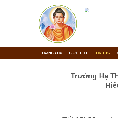
Bỏ
qua
nội
dung
TRANG CHỦ
GIỚI THIỆU
TIN TỨC
Trường Hạ Th
Hiế