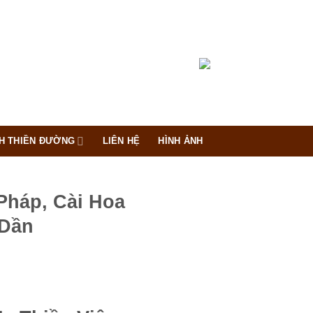
H THIỀN ĐƯỜNG
LIÊN HỆ
HÌNH ẢNH
Pháp, Cài Hoa
 Dần