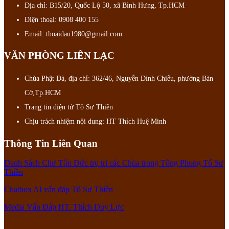
Địa chỉ: B15/20, Quốc Lộ 50, xã Bình Hưng, Tp.HCM
Điện thoại: 0908 400 155
Email: thoaidau1980@gmail.com
VĂN PHÒNG LIÊN LẠC
Chùa Phật Đà, địa chỉ: 362/46, Nguyễn Đình Chiểu, phường Bàn
Cờ,Tp.HCM
Trang tin điện tử Tồ Sư Thiền
Chịu trách nhiệm nội dung: HT Thích Huệ Minh
Thông Tin Liên Quan
Danh Sách Chư Tôn Đức trụ trì các Chùa trong Tông Phong Tổ Sư
Thiền
Chatbox AI vấn đáp Tổ Sư Thiền
Media Vấn Đáp HT. Thích Duy Lực