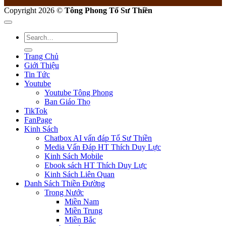
Copyright 2026 ©
Tông Phong Tổ Sư Thiền
Trang Chủ
Giới Thiệu
Tin Tức
Youtube
Youtube Tông Phong
Ban Giáo Thọ
TikTok
FanPage
Kinh Sách
Chatbox AI vấn đáp Tổ Sư Thiền
Media Vấn Đáp HT Thích Duy Lực
Kinh Sách Mobile
Ebook sách HT Thích Duy Lực
Kinh Sách Liên Quan
Danh Sách Thiền Đường
Trong Nước
Miền Nam
Miền Trung
Miền Bắc