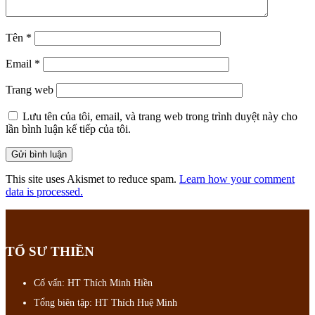
Tên
*
Email
*
Trang web
Lưu tên của tôi, email, và trang web trong trình duyệt này cho
lần bình luận kế tiếp của tôi.
This site uses Akismet to reduce spam.
Learn how your comment
data is processed.
TỔ SƯ THIỀN
Cố vấn: HT Thích Minh Hiền
Tổng biên tập: HT Thích Huệ Minh