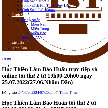
Kinh Sách Mobile
Ebook sách HT Thích Duy Lực
Kinh Sách Liên Quan
Danh Sách Thiền Đường
Trong Nước
Miền Nam
Miền Trung
Miền Bắc
Ngoài Nước
Liên Hệ
Hình Ảnh
Tin Tức
Học Thiền Lâm Bảo Huấn trực tiếp và
online tối thứ 2 từ 19h00-20h00 ngày
25.07.2022(27.06.Nhâm Dần)
Đăng vào
24/07/2022
24/07/2022
bởi
Thien Tham
Học Thiền Lâm Bảo Huấn tối thứ 2 từ