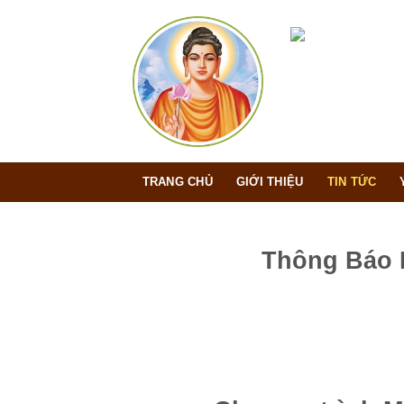
Bỏ
qua
nội
dung
TRANG CHỦ
GIỚI THIỆU
TIN TỨC
Thông Báo 