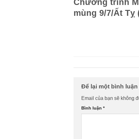
Chương trình M
mùng 9/7/Ất Tỵ 
Để lại một bình luậ
Email của bạn sẽ không đư
Bình luận
*