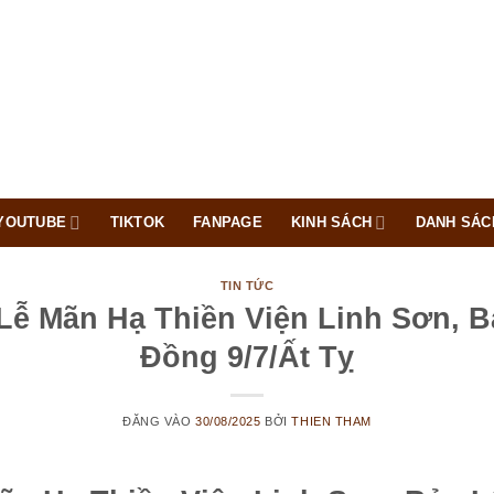
YOUTUBE
TIKTOK
FANPAGE
KINH SÁCH
DANH SÁC
TIN TỨC
Lễ Mãn Hạ Thiền Viện Linh Sơn, B
Đồng 9/7/Ất Tỵ
ĐĂNG VÀO
30/08/2025
BỞI
THIEN THAM