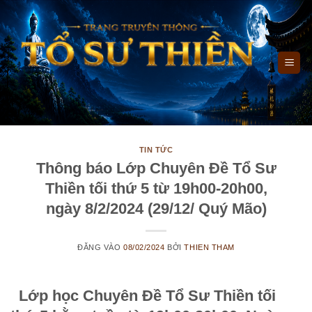
Bỏ
qua
nội
dung
TIN TỨC
Thông báo Lớp Chuyên Đề Tổ Sư
Thiền tối thứ 5 từ 19h00-20h00,
ngày 8/2/2024 (29/12/ Quý Mão)
ĐĂNG VÀO
08/02/2024
BỞI
THIEN THAM
Lớp học Chuyên Đề Tổ Sư Thiền tối