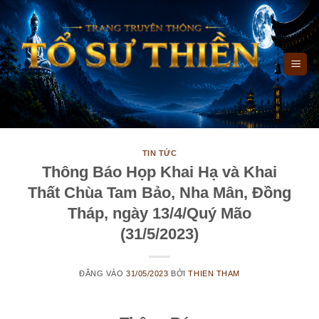
Bỏ
qua
nội
dung
TIN TỨC
Thông Báo Họp Khai Hạ và Khai
Thất Chùa Tam Bảo, Nha Mân, Đồng
Tháp, ngày 13/4/Quý Mão
(31/5/2023)
ĐĂNG VÀO
31/05/2023
BỞI
THIEN THAM