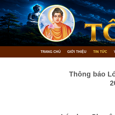
Bỏ
qua
nội
dung
TRANG CHỦ
GIỚI THIỆU
TIN TỨC
Thông báo Lớ
2