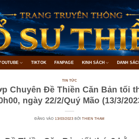
YOUTUBE
TIKTOK
FANPAGE
KINH SÁCH
DANH SÁC
TIN TỨC
p Chuyên Đề Thiền Căn Bản tối th
0h00, ngày 22/2/Quý Mão (13/3/202
ĐĂNG VÀO
13/03/2023
BỞI
THIEN THAM