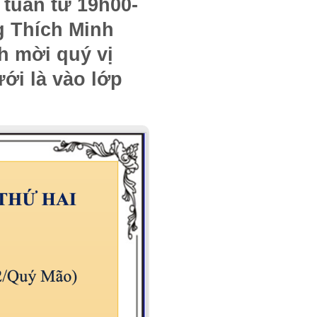
tuần từ 19h00-
g Thích Minh
h mời quý vị
ới là vào lớp