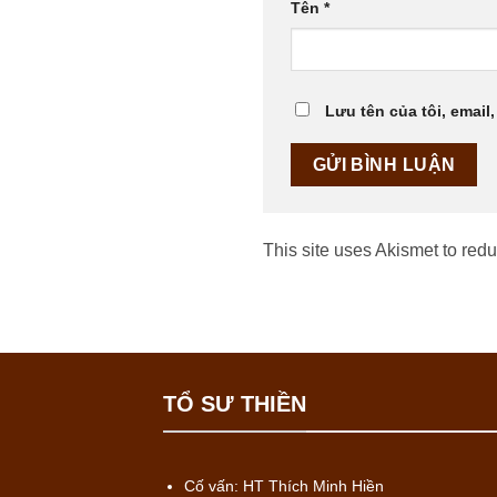
Tên
*
Lưu tên của tôi, email,
This site uses Akismet to re
TỔ SƯ THIỀN
Cố vấn: HT Thích Minh Hiền