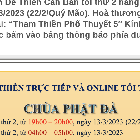
Đề Thiền Căn Bản tối thứ 2 hằng 
3/2023 (22/2/Quý Mão). Hoà thượn
i: “
Tham Thiền Phổ Thuyết 5″
Kín
c bấm vào bảng thông báo phía dư