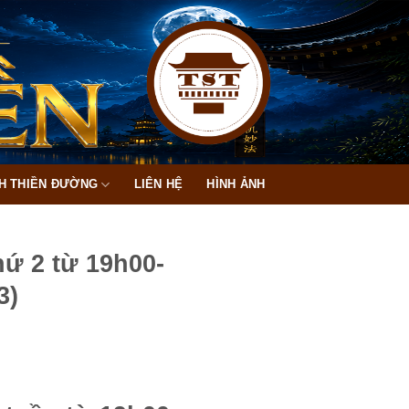
H THIỀN ĐƯỜNG
LIÊN HỆ
HÌNH ẢNH
ứ 2 từ 19h00-
3)