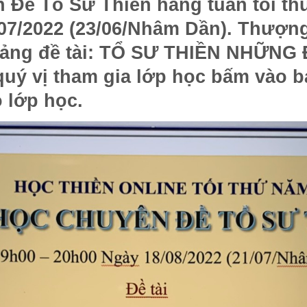
Đề Tổ Sư Thiền hằng tuần tối thứ
07/2022 (23/06/Nhâm Dần). Thượng
ảng đề tài:
TỔ SƯ THIỀN NHỮNG 
uý vị tham gia lớp học bấm vào 
o lớp học.