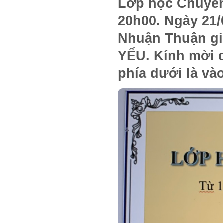
Lớp học Chuyên 
20h00. Ngày 21/
Nhuận Thuận gi
YẾU.
Kính mời q
phía dưới là và