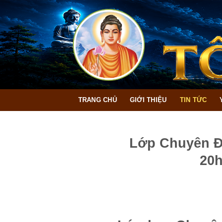
Bỏ
qua
nội
dung
TRANG CHỦ
GIỚI THIỆU
TIN TỨC
Lớp Chuyên Đề
20h