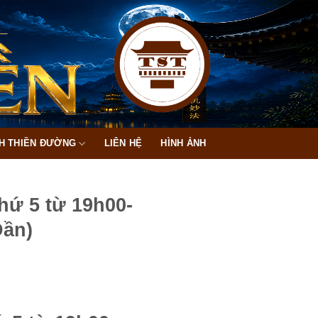
H THIỀN ĐƯỜNG
LIÊN HỆ
HÌNH ẢNH
hứ 5 từ 19h00-
Dần)