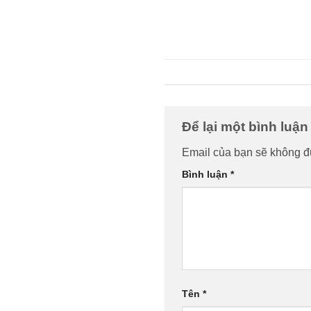
Để lại một bình luậ
Email của bạn sẽ không đư
Bình luận
*
Tên
*