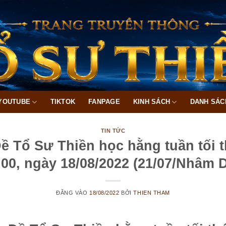
YOUTUBE
TIKTOK
FANPAGE
KINH SÁCH
DANH SÁC
TIN TỨC
 Tổ Sư Thiền học hằng tuần tối t
00, ngày 18/08/2022 (21/07/Nhâm 
ĐĂNG VÀO
18/08/2022
BỞI
THIEN THAM