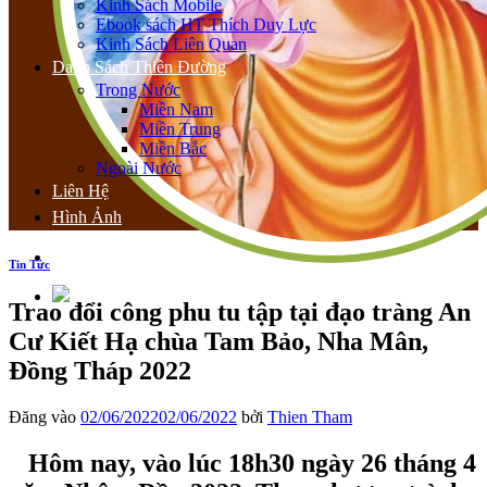
Kinh Sách Mobile
Ebook sách HT Thích Duy Lực
Kinh Sách Liên Quan
Danh Sách Thiền Đường
Trong Nước
Miền Nam
Miền Trung
Miền Bắc
Ngoài Nước
Liên Hệ
Hình Ảnh
Tin Tức
Trao đổi công phu tu tập tại đạo tràng An
Cư Kiết Hạ chùa Tam Bảo, Nha Mân,
Đồng Tháp 2022
Đăng vào
02/06/2022
02/06/2022
bởi
Thien Tham
Hôm nay, vào lúc 18h30 ngày 26 tháng 4