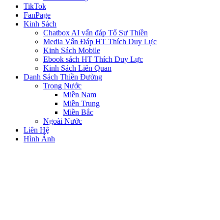
TikTok
FanPage
Kinh Sách
Chatbox AI vấn đáp Tổ Sư Thiền
Media Vấn Đáp HT Thích Duy Lực
Kinh Sách Mobile
Ebook sách HT Thích Duy Lực
Kinh Sách Liên Quan
Danh Sách Thiền Đường
Trong Nước
Miền Nam
Miền Trung
Miền Bắc
Ngoài Nước
Liên Hệ
Hình Ảnh