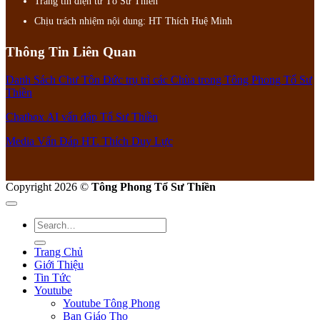
Trang tin điện tử Tồ Sư Thiền
Chịu trách nhiệm nội dung: HT Thích Huệ Minh
Thông Tin Liên Quan
Danh Sách Chư Tôn Đức trụ trì các Chùa trong Tông Phong Tổ Sư
Thiền
Chatbox AI vấn đáp Tổ Sư Thiền
Media Vấn Đáp HT. Thích Duy Lực
Copyright 2026 ©
Tông Phong Tổ Sư Thiền
Trang Chủ
Giới Thiệu
Tin Tức
Youtube
Youtube Tông Phong
Ban Giáo Thọ