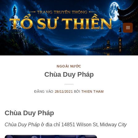
Bỏ
qua
nội
dung
NGOÀI NƯỚC
Chùa Duy Pháp
ĐĂNG VÀO
28/11/2021
BỞI
THIEN THAM
Chùa Duy Pháp
Chùa Duy Pháp
ở địa chỉ 14851 Wilson St, Midway
City